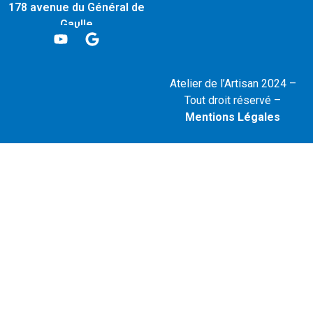
178 avenue du Général de
Gaulle
94170 LE-PERREUX-SUR-
MARNE
contact@atelier-de-
Atelier de l’Artisan 2024 –
lartisan.fr
Tout droit réservé –
Mentions Légales