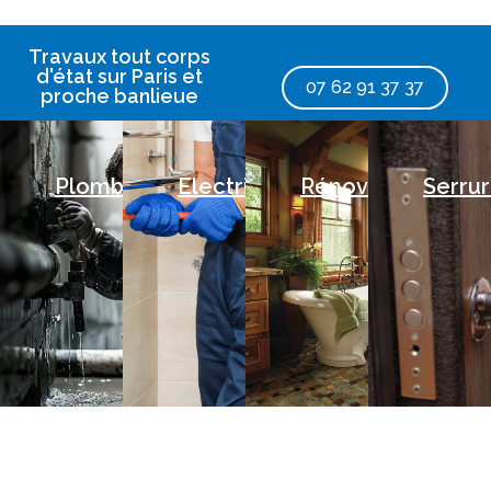
Travaux tout corps
d'état sur Paris et
07 62 91 37 37
proche banlieue
Plomberie
Electricité
Rénovations
Serrur