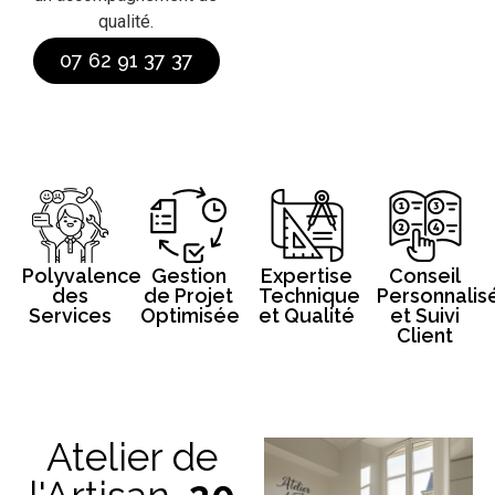
qualité.
07 62 91 37 37
Polyvalence
Gestion
Expertise
Conseil
des
de Projet
Technique
Personnalis
Services
Optimisée
et Qualité
et Suivi
Client
Atelier de